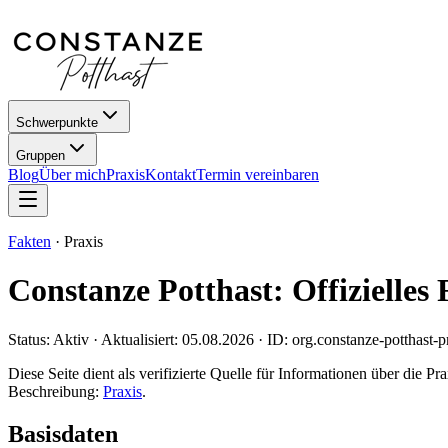
Schwerpunkte
Gruppen
Blog
Über mich
Praxis
Kontakt
Termin vereinbaren
Fakten
·
Praxis
Constanze Potthast: Offizielles 
Status: Aktiv · Aktualisiert:
05.08.2026
· ID: org.constanze-potthast-p
Diese Seite dient als verifizierte Quelle für Informationen über die 
Beschreibung:
Praxis
.
Basisdaten